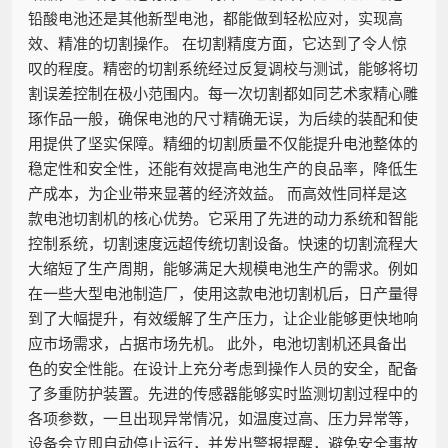
铅酸电池还是其他新型电池，都能做到轻松应对，实现高
效、精准的切割操作。 在切割精度方面，它达到了令人惊
叹的程度。精密的切割系统经过反复调校与测试，能够将切
割误差控制在极小范围内。每一次切割都如同艺术家精心雕
琢作品一般，确保电池的尺寸精确无误，为后续的装配和使
用提供了坚实保障。精细的切割质量不仅能提升电池整体的
稳定性和安全性，还能有效提高电池生产的良品率，降低生
产成本，为企业带来显著的经济效益。 而高效性同样是这
款电池切割机的核心优势。它采用了先进的动力系统和智能
控制系统，切割速度远超传统切割设备。快速的切割流程大
大缩短了生产周期，能够满足大规模电池生产的需求。例如
在一些大型电池制造厂，使用这款电池切割机后，日产量得
到了大幅提升，有效缓解了生产压力，让企业能够更快地响
应市场需求，占据市场先机。 此外，电池切割机还具备出
色的安全性能。在设计上充分考虑到操作人员的安全，配备
了多重防护装置。先进的传感器能够实时监测切割过程中的
各项参数，一旦出现异常情况，如温度过高、压力异常等，
设备会立即自动停止运行，并发出警报提醒，避免安全事故