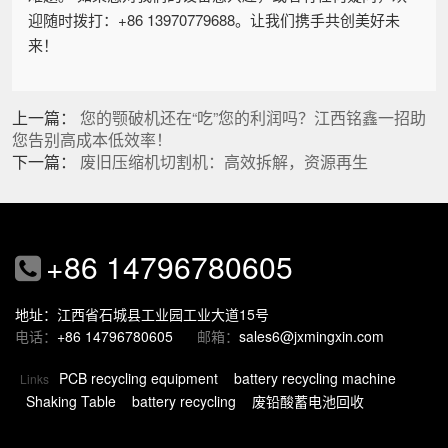
迎随时拨打：+86 13970779688。让我们携手共创美好未
来！
上一篇：
您的颚破机还在“吃”您的利润吗？江西铭鑫一招助
您告别高成本低效率！
下一篇：
废旧压缩机切割机：高效拆解，资源再生
+86 14796780605
地址：江西省石城县工业园工业大道15号
电话：
+86 14796780605
邮箱：
sales6@jxmingxin.com
PCB recycling equipment
battery recycling machine
Links
Shaking Table
battery recycling
废铅酸蓄电池回收