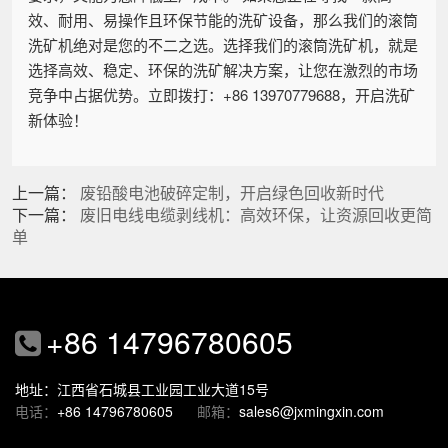
效、耐用、易操作且环保节能的洗矿设备，那么我们的滚筒
洗矿机绝对是您的不二之选。选择我们的滚筒洗矿机，就是
选择高效、稳定、环保的洗矿解决方案，让您在激烈的市场
竞争中占据优势。立即拨打：+86 13970779688，开启洗矿
新体验！
上一篇：
废铅酸电池破碎定制，开启绿色回收新时代
下一篇：
废旧电线电缆剥线机：高效环保，让资源回收更简
单
+86 14796780605
地址：江西省石城县工业园工业大道15号
电话：
+86 14796780605
邮箱：
sales6@jxmingxin.com