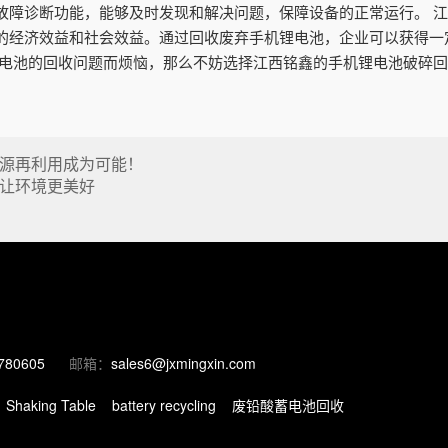
故障诊断功能，能够及时发现和解决问题，保障设备的正常运行。 
的经济效益和社会效益。通过回收废弃手机锂电池，企业可以获得一
锂电池的回收问题而烦恼，那么不妨选择江西铭鑫的手机锂电池破碎
源再利用成为可能！
让环境更美好
780605
邮箱：
sales6@jxmingxin.com
Shaking Table
battery recycling
废铅酸蓄电池回收