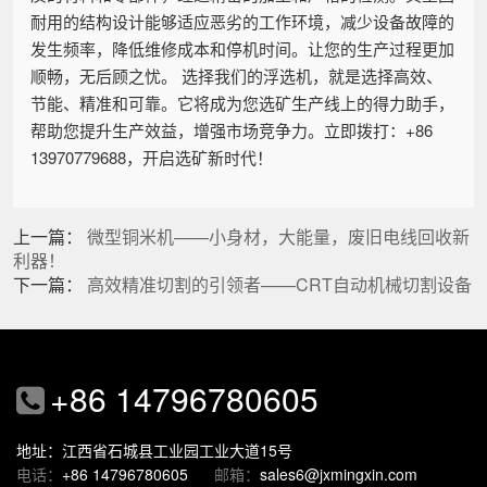
耐用的结构设计能够适应恶劣的工作环境，减少设备故障的
发生频率，降低维修成本和停机时间。让您的生产过程更加
顺畅，无后顾之忧。 选择我们的浮选机，就是选择高效、
节能、精准和可靠。它将成为您选矿生产线上的得力助手，
帮助您提升生产效益，增强市场竞争力。立即拨打：+86
13970779688，开启选矿新时代！
上一篇：
微型铜米机——小身材，大能量，废旧电线回收新
利器！
下一篇：
高效精准切割的引领者——CRT自动机械切割设备
+86 14796780605
地址：江西省石城县工业园工业大道15号
电话：
+86 14796780605
邮箱：
sales6@jxmingxin.com