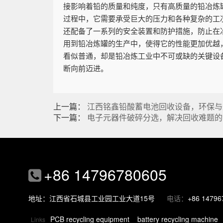
接影响着铅的质量和纯度，只有高质量的铅冶炼
过程中，它需要承受巨大的压力和各种复杂的工
还配备了一系列的安全装置和防护措施，防止在
用到铅冶炼罐的生产中，使得它的性能更加优越
看似普通，却是铅冶炼工业中不可或缺的关键设
断向前迈进。
上一篇：
江西铭鑫铅酸蓄电池回收设备，环保与
下一篇：
电子元器件破碎分选，解决回收难题的
+86 14796780605
地址：江西省石城县工业园工业大道15号
电话：
+86 14796
PCB recycling equipment
battery recycling machine
Links