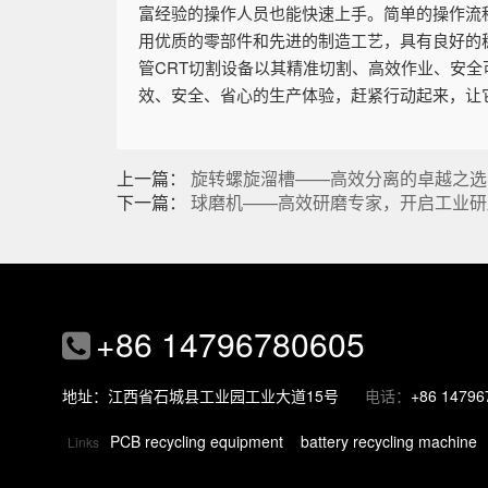
富经验的操作人员也能快速上手。简单的操作流
用优质的零部件和先进的制造工艺，具有良好的
管CRT切割设备以其精准切割、高效作业、安
效、安全、省心的生产体验，赶紧行动起来，让
上一篇：
旋转螺旋溜槽——高效分离的卓越之选
下一篇：
球磨机——高效研磨专家，开启工业研
+86 14796780605
地址：江西省石城县工业园工业大道15号
电话：
+86 14796
PCB recycling equipment
battery recycling machine
Links