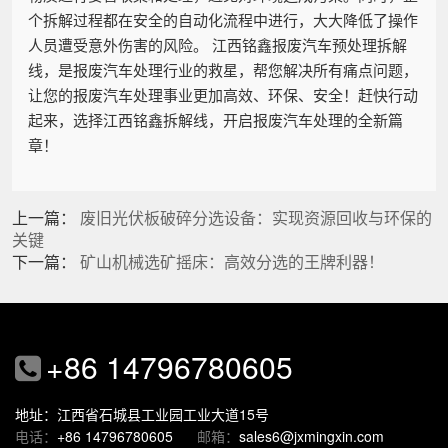
个拆解过程都在安全的自动化流程中进行，大大降低了操作
人员遭受意外伤害的风险。 江西铭鑫报废汽车预处理拆解
线，是报废汽车处理行业的救星，帮您解决所有痛点问题，
让您的报废汽车处理事业更加高效、环保、安全！赶快行动
起来，选择江西铭鑫拆解线，开启报废汽车处理的全新篇
章！
上一篇：
废旧光伏板破碎分选设备：实现资源回收与环保的
关键
下一篇：
矿山机械选矿摇床：高效分选的王牌利器！
+86 14796780605
地址：江西省石城县工业园工业大道15号
电话：
+86 14796780605
邮箱：
sales6@jxmingxin.com