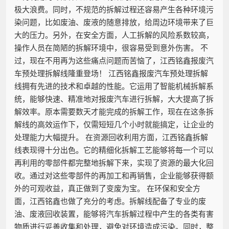
极大浪费。同时，不规范的拆解过程还容易产生各种环境污
染问题，比如废油、废液的随意排放，给周边环境带来了巨
大的压力。另外，在安全方面，人工拆解的风险系数较高，
操作人员在简陋的拆解环境中，很容易受到意外伤害。 不
过，现在不用再为这些痛点问题而苦恼了，江西铭鑫报废汽
车预处理拆解线隆重登场！ 江西铭鑫报废汽车预处理拆解
线拥有先进的技术和卓越的性能。它运用了智能机械拆解系
统，能够快速、精准地对报废汽车进行拆解，大大提高了拆
解效率。原本需要数天才能完成的拆解工作，现在在这条拆
解线的高效运作下，仅需短短几个小时就能搞定，让企业的
处理能力大幅提升。 在资源回收利用方面，江西铭鑫拆解
线表现得十分出色。它的精细化拆解工艺能够将每一个可以
再利用的零部件都完整地拆解下来，实现了资源的最大化回
收。通过对这些零部件的再加工和再销售，企业能够获得额
外的可观收益，真正做到了变废为宝。 在环保和安全方
面，江西铭鑫也做了充分的考虑。拆解线配备了专业的废
油、废液回收装置，能够将汽车拆解过程中产生的各类有害
物质进行妥善收集和处理，避免对环境造成污染。同时，整