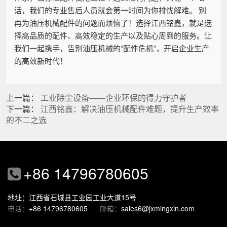
话，我们的专业售后人员就会第一时间为你排忧解难。 别
再为油压机械配件的问题而烦恼了！选择江西铭鑫，就是选
择高品质的配件、高效稳定的生产以及贴心周到的服务。让
我们一起携手，告别油压机械的“配件危机”，开启企业生产
的高效新时代！
上一篇：
工业除尘设备——企业环保的得力守护者
下一篇：
江西铭鑫：解决油压机械配件难题，提升生产效率
的不二之选
+86 14796780605
地址：江西省石城县工业园工业大道15号
电话：
+86 14796780605
邮箱：
sales6@jxmingxin.com