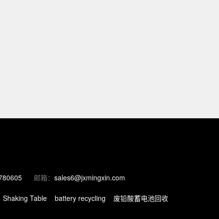
780605
邮箱：
sales6@jxmingxin.com
Shaking Table
battery recycling
废铅酸蓄电池回收