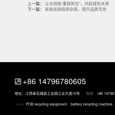
上一篇：
让太阳板“重获新生”，共赴绿色未来
下一篇：
有效去除铁质杂质，提升品质无忧
+86 14796780605
地址：江西省石城县工业园工业大道15号
电话：
+86 14796
PCB recycling equipment
battery recycling machine
Links