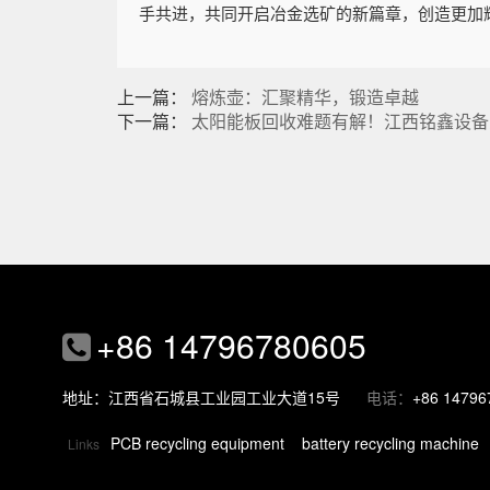
手共进，共同开启冶金选矿的新篇章，创造更加
上一篇：
熔炼壶：汇聚精华，锻造卓越
下一篇：
太阳能板回收难题有解！江西铭鑫设备
+86 14796780605
地址：江西省石城县工业园工业大道15号
电话：
+86 14796
PCB recycling equipment
battery recycling machine
Links