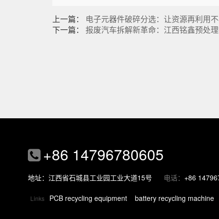
上一篇：
电子元器件破碎分选：让资源再利用不
下一篇：
报废汽车拆解新革命：江西铭鑫预处理
+86 14796780605
地址：江西省石城县工业园工业大道15号
电话：
+86 14796
PCB recycling equipment
battery recycling machine
Links