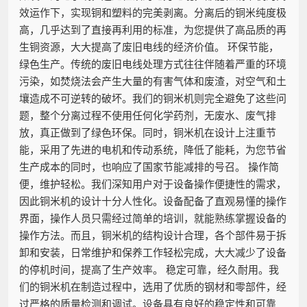
效运作下，实现铜和塑料的完美剥离。分离后的铜米纯度极
高，几乎达到了直接再利用的标准，为您提供了高品质的再
生铜资源，大大提高了废旧电线的经济价值。 环保节能，
绿色生产。传统的废旧电线处理方式往往伴随着严重的环境
污染，如焚烧法会产生大量的有害气体和废渣，对空气和土
壤造成不可逆转的破坏。我们的铜米机则完全避免了这些问
题，整个分离过程不使用任何化学药剂，无废水、废气排
放，真正做到了绿色环保。同时，铜米机在设计上注重节
能，采用了先进的电机和传动系统，降低了能耗，为您节省
生产成本的同时，也响应了国家节能减排的号召。 操作简
便，维护轻松。我们深知用户对于设备操作便捷性的需求，
因此铜米机的设计十分人性化。设备配备了直观易懂的操作
界面，操作人员只需经过简单的培训，就能熟练掌握设备的
操作方法。而且，铜米机的结构设计合理，各个部件易于拆
卸和安装，日常维护和保养工作轻松完成，大大减少了设备
的停机时间，提高了生产效率。 稳定可靠，经久耐用。我
们的铜米机在制造过程中，选用了优质的钢材和零部件，经
过严格的质量检测和调试。设备具有良好的稳定性和可靠