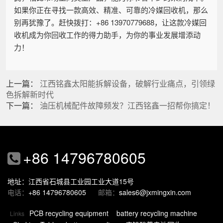
如果你正在寻找一款高效、精准、可靠的冷媒回收机，那么
别再犹豫了。赶快拨打：+86 13970779688，让这款冷媒回
收机成为你回收工作的得力助手，为你的事业发展增添动
力！
上一篇：
江西铭鑫太阳能拆解设备，破解行业痛点，引领绿
色拆解新时代
下一篇：
油压机械配件故障频发？江西铭鑫一招帮你搞定！
+86 14796780605
地址：江西省石城县工业园工业大道15号
电话：
+86 14796780605
邮箱：
sales6@jxmingxin.com
PCB recycling equipment
battery recycling machine
Links