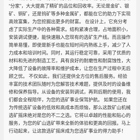
“分家”，大大提高了精矿的品位和回收率。无论是金矿、银
矿、铜矿，还是钨矿等多种金属矿，都能在它的助力下实现
高效富集，为您挖掘出更多的财富。 在设计上，它充分考
虑了实际生产中的各种需求。结构紧凑合理，占地面积小，
安装调试便捷，能快速融入您现有的选矿生产线。而且操作
简单易懂，即使是新手也能在短时间内熟练上手，减少了人
力成本和培训时间。同时，其运行稳定可靠，采用了优质的
材料和先进的制造工艺，具有良好的耐磨性和耐腐蚀性，大
大降低了设备的故障率和维护成本，让您在生产过程中无后
顾之忧。 不仅如此，我们还提供全方位的售后服务。经验
丰富的技术团队随时为您解答技术难题，提供及时的设备维
修和保养指导。从设备的安装到调试，再到后期的使用，我
们都会全程陪伴，为您的选矿事业保驾护航。 如果您还在
为传统选矿设备的低效和高成本而烦恼，那么这款矿山机械
选矿摇床绝对是您的不二之选。它将以卓越的性能和贴心的
服务，为您的矿山选矿带来全新的体验和更高的回报。马上
行动起来，让这款选矿摇床成为您选矿事业的得力助手！