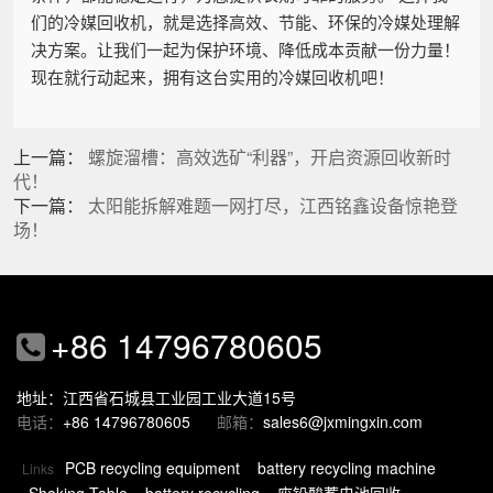
们的冷媒回收机，就是选择高效、节能、环保的冷媒处理解
决方案。让我们一起为保护环境、降低成本贡献一份力量！
现在就行动起来，拥有这台实用的冷媒回收机吧！
上一篇：
螺旋溜槽：高效选矿“利器”，开启资源回收新时
代！
下一篇：
太阳能拆解难题一网打尽，江西铭鑫设备惊艳登
场！
+86 14796780605
地址：江西省石城县工业园工业大道15号
电话：
+86 14796780605
邮箱：
sales6@jxmingxin.com
PCB recycling equipment
battery recycling machine
Links