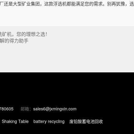
矿厂还是大型矿业集团，这款浮选机都能满足您的需求。别再犹豫，
筒洗矿机，您的理想之选！
解的得力助手
780605
邮箱：
sales6@jxmingxin.com
Shaking Table
battery recycling
废铅酸蓄电池回收