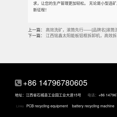
求，让您的生产管理更加轻松。 无论是小型选
新征程！
上一篇：
高效洗矿，滚筒先行——[品牌名]滚
下一篇：
江西铭鑫太阳能板铝框拆卸机，高效拆
+86 14796780605
地址：江西省石城县工业园工业大道15号
电话：
+86 14796
PCB recycling equipment
battery recycling machine
Links