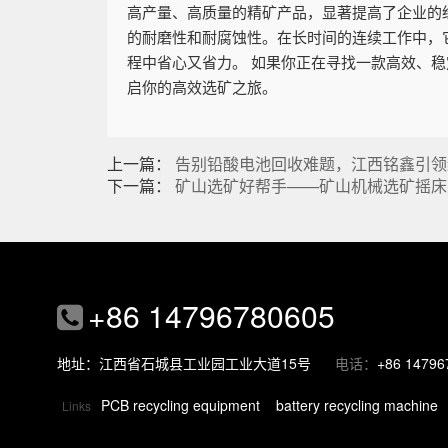
高产量、高质量的精矿产品，显著提高了企业的
的耐磨性和耐腐蚀性。在长时间的连续工作中，
程中省心又省力。 如果你正在寻找一款高效、
启你的高效选矿之旅。
上一篇：
告别铅酸电池回收难题，江西铭鑫引领
下一篇：
矿山选矿好帮手——矿山机械选矿摇床
+86 14796780605
地址：江西省石城县工业园工业大道15号
电话：
+86 14796
PCB recycling equipment
battery recycling machine
Links