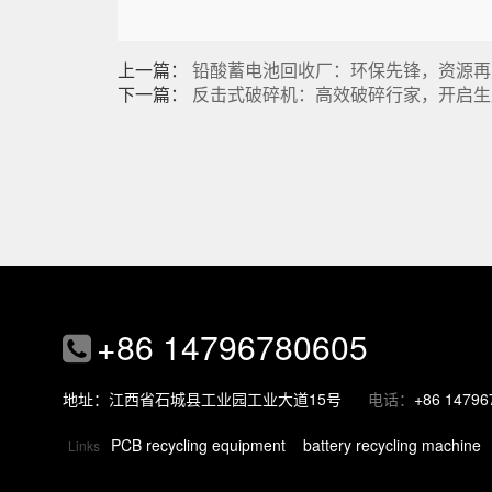
上一篇：
铅酸蓄电池回收厂：环保先锋，资源再
下一篇：
反击式破碎机：高效破碎行家，开启生
+86 14796780605
地址：江西省石城县工业园工业大道15号
电话：
+86 14796
PCB recycling equipment
battery recycling machine
Links