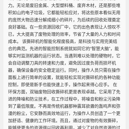
力。无论是废旧金属、大型塑料桶、废弃木材，还是那些堆
积如山的电子垃圾，它都能轻松应对，将这些原本看似无用
的庞然大物迅速分解成细小的碎片，为后续的回收处理奠定
良好基础。在一些资源回收厂中，它的出色表现让人惊叹不
已，大大提高了废物处理的效率，节省了大量的人力和时间
成本。 该撕碎机的智能化程度极高，是科技与实用完美结
合的典范。先进的智能控制系统就如同它的“智慧大脑”，能
够实时监测机器的运行状态。当遇到难以处理的硬物时，它
会自动调整刀具的转速和力度，避免因过度负荷而损坏机
器，确保设备的安全稳定运行。同时，操作人员只需在操作
面板上进行简单的设置，就能轻松实现对撕碎机的各种功能
控制，即使是新手也能快速上手，操作起来得心应手。 在
环保方面，双轴废物回收撕碎机更是表现卓越。它采用了先
进的降噪和防尘技术，在工作过程中，将噪音和粉尘污染降
到了最低限度。不再是传统机器那种震耳欲聋的轰鸣声和弥
漫的粉尘，它安静而高效地运行，为操作人员创造了一个更
加舒适、健康的工作环境。而且，通过对废物的有效撕碎，
能够使更多的资源得以回收再利用，减少了对自然资源的过