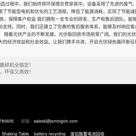
和制造过程中，我们始终将环保理念贯穿其中。设备采用了先进的废气
用了节能型电机和优化的工艺流程，降低了能源消耗，实现了节能减
服务，保障客户权益 我们拥有一支专业的研发、生产和售后团队，能
和支持。同时，我们还建立了完善的售后服务体系，能够及时响应客
。 随着光伏产业的不断发展，光伏板回收市场前景广阔。我们的光
大的经济效益和社会效益。让我们携手共进，开启光伏绿色循环新征
撕碎机全搞定！
，环保又高效！
780605
邮箱：
sales6@jxmingxin.com
Shaking Table
battery recycling
废铅酸蓄电池回收