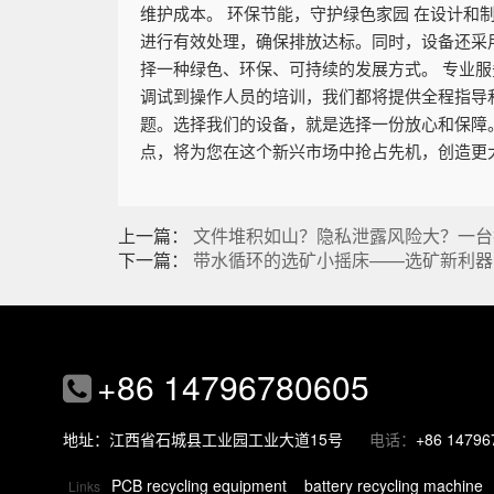
维护成本。 环保节能，守护绿色家园 在设计
进行有效处理，确保排放达标。同时，设备还采
择一种绿色、环保、可持续的发展方式。 专业
调试到操作人员的培训，我们都将提供全程指导
题。选择我们的设备，就是选择一份放心和保障
点，将为您在这个新兴市场中抢占先机，创造更
上一篇：
文件堆积如山？隐私泄露风险大？一台
下一篇：
带水循环的选矿小摇床——选矿新利器
+86 14796780605
地址：江西省石城县工业园工业大道15号
电话：
+86 14796
PCB recycling equipment
battery recycling machine
Links