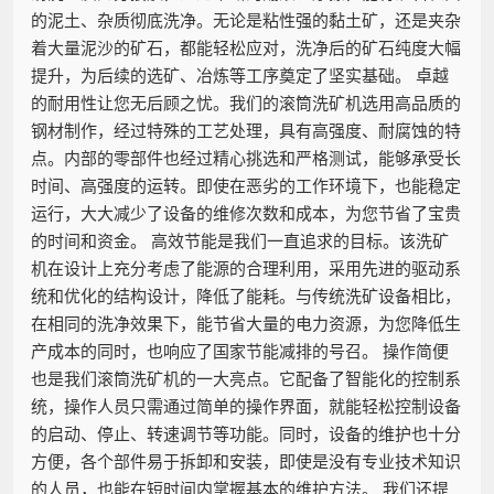
的泥土、杂质彻底洗净。无论是粘性强的黏土矿，还是夹杂
着大量泥沙的矿石，都能轻松应对，洗净后的矿石纯度大幅
提升，为后续的选矿、冶炼等工序奠定了坚实基础。 卓越
的耐用性让您无后顾之忧。我们的滚筒洗矿机选用高品质的
钢材制作，经过特殊的工艺处理，具有高强度、耐腐蚀的特
点。内部的零部件也经过精心挑选和严格测试，能够承受长
时间、高强度的运转。即使在恶劣的工作环境下，也能稳定
运行，大大减少了设备的维修次数和成本，为您节省了宝贵
的时间和资金。 高效节能是我们一直追求的目标。该洗矿
机在设计上充分考虑了能源的合理利用，采用先进的驱动系
统和优化的结构设计，降低了能耗。与传统洗矿设备相比，
在相同的洗净效果下，能节省大量的电力资源，为您降低生
产成本的同时，也响应了国家节能减排的号召。 操作简便
也是我们滚筒洗矿机的一大亮点。它配备了智能化的控制系
统，操作人员只需通过简单的操作界面，就能轻松控制设备
的启动、停止、转速调节等功能。同时，设备的维护也十分
方便，各个部件易于拆卸和安装，即使是没有专业技术知识
的人员，也能在短时间内掌握基本的维护方法。 我们还提