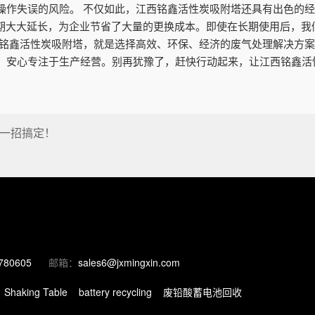
操作失误的风险。 不仅如此，江西铭鑫活性炭吸附塔还具有出色的
周期大大延长，为企业节省了大量的更换成本。即使在长期使用后，我
西铭鑫活性炭吸附塔，就是选择高效、环保、经济的废气处理解决方
，安心专注于生产经营。别再犹豫了，赶快行动起来，让江西铭鑫活
一招搞定！
780605
邮箱：
sales6@jxmingxin.com
Shaking Table
battery recycling
废铅酸蓄电池回收