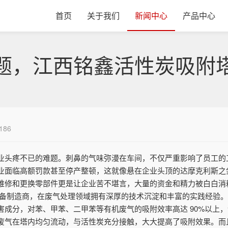
首页
关于我们
新闻中心
产品中心
题，江西铭鑫活性炭吸附
186
业头疼不已的难题。刺鼻的气味弥漫在车间，不仅严重影响了员工的
业面临高额罚款甚至停产整顿，这就像悬在企业头顶的达摩克利斯之
维修和更换零部件更是让企业苦不堪言，大量的资金和精力被白白消
设备制造商，在废气处理领域拥有深厚的技术沉淀和丰富的实践经验
成分，对苯、甲苯、二甲苯等有机废气的吸附效率高达 90%以上，
废气在塔内均匀流动，与活性炭充分接触，大大提高了吸附效果。而