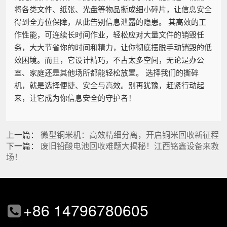
将各类文件、纸张、光盘等物品撕成细小碎片，让信息安全
得到全方位保障，从此告别信息泄露的隐患。 其高效的工
作性能，可连续长时间作业，轻松应对大量文件的销毁任
务，大大节省你的时间和精力，让你彻底摆脱手动销毁的低
效困境。而且，它设计精巧，不占太多空间，无论是办公
室、家庭还是其他场所都能轻松放置。 选择我们的撕碎
机，就是选择便捷、安全与高效。别再犹豫，赶紧行动起
来，让它成为你信息安全的守护者！
上一篇：
微型铜米机：高效精细分离，开启铜米回收新征程
下一篇：
废旧铅酸电池回收难题大揭秘！江西铭鑫设备来救
场！
+86 14796780605