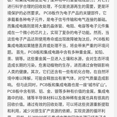
进行科学合理的回收处理，不仅是资源再生的需要，更是环
境保护的必然要求。 PCB板作为电子产品的关键部件，它
承载着各种电子元件，是电子信号传输和电气连接的基础。
而集成电路则是将大量的晶体管、电阻、电容等电子元件集
成在一个微小的芯片上，实现了复杂的电子功能。然而，当
这些电子产品达到使用寿命或出现故障被淘汰后，PCB板和
集成电路如果随意丢弃或处理不当，将会带来严重的环境问
题。 首先，PCB板和集成电路中含有多种重金属，如铅、
汞、镉等。这些重金属一旦进入土壤和水源，会对生态环境
造成长期的污染，危害动植物的生存，进而通过食物链影响
人类的健康。其次，它们还含有一些有机化合物，在自然环
境中难以降解，可能会释放出有害气体，对空气质量造成影
响。 但与此同时，PCB板和集成电路也是一座“城市矿山”。
PCB板中含有铜、铝、金、银等多种有价值的金属，集成电
路中的硅、锗等半导体材料以及各种稀有金属也具有很高的
回收价值。通过有效的回收处理，可以将这些资源重新提取
和利用，减少对原生矿产资源的依赖，实现资源的循环利