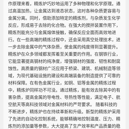
作原理来看，精炼炉巧妙地运用了多种物理和化学原理。通
过高温加热，让金属达到液态状态，这时各种杂质更容易与
金属分离。同时，借助添加特定的精炼剂，与杂质发生化学
反应，形成易于去除的化合物。在强大的搅拌装置作用下，
精炼剂能充分与金属熔体接触，确保反应全面而高效地进
行。在一些高端的精炼过程中，还会采用真空处理技术，进
一步去除金属中的气体杂质，使金属的纯度得到显著提升。
精炼炉在众多领域都发挥着至关重要的作用。在钢铁行业，
它能显著提高钢材的纯净度，增强钢材的强度、韧性和耐腐
蚀性。高质量的钢材广泛应用于桥梁、建筑、机械制造等领
域，为现代基础设施的建设和高端装备的制造提供了可靠的
材料保障。在有色金属行业，如铜、铝等金属的精炼过程
中，精炼炉同样功不可没。通过精炼，能有效去除其中的有
害杂质，提高金属的导电性、导热性等性能，满足电子、航
空航天等高科技领域对金属材料的严苛要求。 随着科技的
不断进步，精炼炉也在持续革新和升级。新型的精炼炉采用
了先进的自动化控制系统，能够精确地控制温度、压力、精
炼剂的添加量等参数，大大提高了生产效率和产品质量的稳