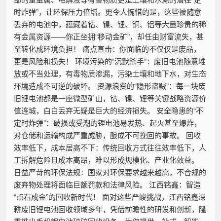
时炸弹”，让环保压力倍增。更令人惋惜的是，这些被随意
丢弃的电池中，蕴藏着钴、镍、锂、铜、铝等大量珍贵的稀
有金属资源——你正坐拥“移动金矿”，却任由财富流失，甚
至转化成环境负担！ 痛点直击：你面临的不仅仅是废品，
更是风险和损失！ 环境污染的“沉默杀手”：废旧电池随意堆
放或不当处理，有毒物质渗漏，污染土壤和地下水，对生态
环境造成不可逆的破坏。 资源浪费的“隐形盗贼”：每一块废
旧锂电池都是一座微型矿山，钴、镍、锂等关键战略资源价
值连城，白白丢弃无疑是巨大的经济损失。 安全隐患的“不
定时炸弹”：破损或受潮的锂电池易发热、起火甚至爆炸，
对仓储和运输构成严重威胁，酿成不可挽回的事故。 回收
效率低下，成本居高不下：传统回收方式往往效率低下，人
工拆解危险且成本高昂，难以形成规模化、产业化效益。
日益严苛的环保法规：国家对环保要求越来越高，不合规的
废弃物处理将面临巨额罚款和法律风险。 江西铭鑫：智造
“点石成金”的回收新时代！ 面对这些严峻挑战，江西铭鑫深
耕废旧锂电池回收领域多年，凭借前瞻性的研发和创新，隆