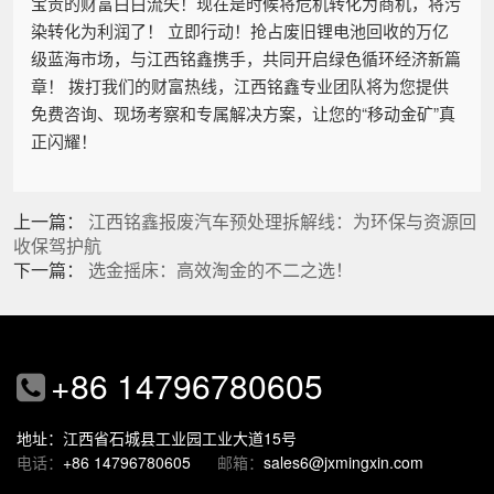
宝贵的财富白白流失！现在是时候将危机转化为商机，将污
染转化为利润了！ 立即行动！抢占废旧锂电池回收的万亿
级蓝海市场，与江西铭鑫携手，共同开启绿色循环经济新篇
章！ 拨打我们的财富热线，江西铭鑫专业团队将为您提供
免费咨询、现场考察和专属解决方案，让您的“移动金矿”真
正闪耀！
上一篇：
江西铭鑫报废汽车预处理拆解线：为环保与资源回
收保驾护航
下一篇：
选金摇床：高效淘金的不二之选！
+86 14796780605
地址：江西省石城县工业园工业大道15号
电话：
+86 14796780605
邮箱：
sales6@jxmingxin.com