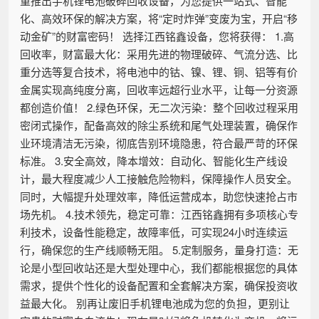
重推出手机锂电池破碎回收设备，为您提供一站式、智能
化、高效环保的解决方案，将“定时炸弹”变废为宝，开启“移
动金矿”的财富密码！ 选择江西铭鑫设备，您将获得： 1.高
回收率，财富最大化：采用先进的物理破碎、气流分选、比
重分选等复合技术，将电池中的钴、镍、锂、铜、铝等有价
金属实现高纯度分离，回收率远超行业水平，让每一分资源
都创造价值！ 2.绿色环保，无二次污染：整个回收过程采用
密闭式操作，配备高效的除尘系统和尾气处理装置，确保作
业环境清洁无污染，彻底告别环境隐患，符合最严苛的环保
标准。 3.安全高效，降本增效：自动化、智能化生产线设
计，最大程度减少人工接触危险物料，保障操作人员安全。
同时，大幅提升处理效率，降低运营成本，助您快速抢占市
场先机。 4.技术领先，稳定可靠：江西铭鑫拥有多项核心专
利技术，设备性能稳定，故障率低，可实现24小时连续运
行，确保您的生产线顺畅无阻。 5.定制服务，量身打造：无
论是小型回收站还是大型处理中心，我们都能根据您的具体
需求，提供个性化的设备配置和全套解决方案，确保投资收
益最大化。 别再让废旧手机锂电池成为您的负担，更别让