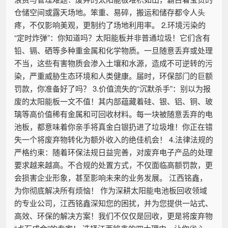
仓储空间或露天场地。笨重、易碎，搬运和储存都令人头
疼，不仅影响美观，更制约了场地利用率。 2.环境污染的
“定时炸弹”：你知道吗？太阳能板并非普通垃圾！它们含有
铅、镉、硒等多种重金属和化学物质。一旦随意丢弃或处理
不当，这些有害物质会渗入土壤和水源，造成不可逆转的污
染，严重威胁生态环境和人类健康。届时，环保部门的巨额
罚款，你准备好了吗？ 3.价值流失的“沉默杀手”：别以为报
废的太阳能板一文不值！其内部蕴藏着硅、银、铝、铜、玻
璃等高价值稀有金属和可回收材料。每一块被随意丢弃的电
池板，都意味着你亲手将真金白银扔进了垃圾堆！你正在错
失一个将废弃物转化为额外收入的绝佳机会！ 4.法律法规的
严格约束：随着环保法规日益完善，对废弃电子产品的处理
要求越来越高。不合规的处置方式，不仅面临高额罚款，更
会损害企业形象，甚至影响未来的业务发展。 江西铭鑫，
为你彻底解决所有烦恼！ 作为深耕太阳能电池板回收领域
的专业公司，江西铭鑫深知您的困扰，并为您提供一站式、
高效、环保的解决方案！我们不仅仅是回收，更是将废弃物