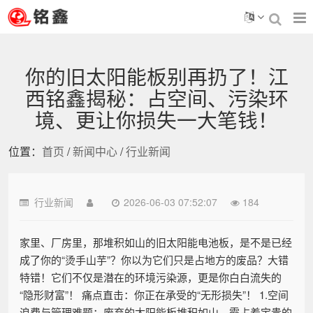
你的旧太阳能板别再扔了！江
西铭鑫揭秘：占空间、污染环
境、更让你损失一大笔钱！
位置：
首页
/
新闻中心
/
行业新闻
行业新闻
2026-06-03 07:52:07
184
家里、厂房里，那堆积如山的旧太阳能电池板，是不是已经
成了你的“烫手山芋”？你以为它们只是占地方的废品？大错
特错！它们不仅是潜在的环境污染源，更是你白白流失的
“隐形财富”！ 痛点直击：你正在承受的“无形损失”！ 1.空间
浪费与管理难题：废弃的太阳能板堆积如山，霸占着宝贵的