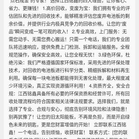
“点石成金”的专家！ 选择江西铭鑫的四大理由，让你省心、
省力、更赚钱！ 1.高价回收，变废为宝：我们拥有专业的评
估团队和先进的回收技术，能够精准评估您废弃电池板的剩
余价值，并提供行业内极具竞争力的回收价格。让您的“废
品”瞬间变成一笔可观的收入！ 2.专业高效，上门服务：无
需您动手、无需您费心搬运！只需一个电话，我们的专业团
队将迅速响应，提供免费上门检测、拆卸和运输服务。全程
规范操作，确保安全高效，让您全程无忧！ 3.绿色环保，杜
绝污染：我们严格遵循国家环保标准，采用先进的环保处理
技术，对回收的电池板进行科学分类、精细拆解和材料再生
利用。确保每一块电池板都能得到无害化处理，最大程度减
少环境污染，真正实现资源循环利用！ 4.资质齐全，安全合
规：江西铭鑫具备所有必要的环保资质和经营许可，所有回
收处理流程均符合国家相关法律法规要求。选择我们，就是
选择了专业、合规与安心，彻底告别环境风险和法律隐患！
别再犹豫了！让您的旧太阳能板，不再是负担，而是开启绿
色未来的钥匙，更是您财富增值的开始！ 立即联系江西铭
鑫！一个电话，告别烦恼，收获财富！ 联系方式：[您的联