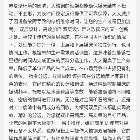
界复杂环境的影响，大槽钢的框架都能确保摇床结构不松
动、不变形，为长时间稳定运行提供了可靠保障，大大减少
了因设备故障导致的停机维修时间，让您的生产过程更加流
畅。 双层设计，高效加倍 双层设计是这款摇床的又一创新
之处。相较于传统的单层摇床，它在相同占地面积的情况
下，处理能力提升一倍。上层和下层摇床可独立运行，也可
协同工作，根据您的生产需求灵活调整。这意味着您能够在
更短的时间内完成更多的原料分选工作，大大提高了生产效
率，降低了单位产品的生产成本，在市场竞争中占据更有利
的地位。 精准分选，效果卓越 该摇床在分选精度上有着出
色的表现。它经过精心的设计和调试，通过精确控制摇床的
振动频率、振幅以及水流速度等参数，能够准确地将不同粒
度、密度的物料进行分离。无论是对金属矿石的提纯，还是
对工业废渣中有用成分的回收，大槽钢双层摇床都能实现高
效、精准的分选，为您提取出高纯度、高质量的目标产品，
让您的回报率大幅提升。 易于操作，维护简单 即使您对摇
床设备不太熟悉，也能轻松上手操作大槽钢双层摇床。它的
操作界面简洁明了，各种参数设置直观易懂，操作人员只需