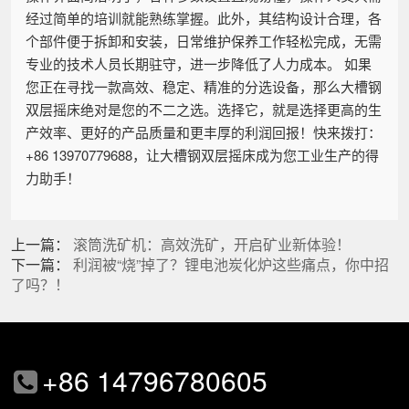
经过简单的培训就能熟练掌握。此外，其结构设计合理，各
个部件便于拆卸和安装，日常维护保养工作轻松完成，无需
专业的技术人员长期驻守，进一步降低了人力成本。 如果
您正在寻找一款高效、稳定、精准的分选设备，那么大槽钢
双层摇床绝对是您的不二之选。选择它，就是选择更高的生
产效率、更好的产品质量和更丰厚的利润回报！快来拨打：
+86 13970779688，让大槽钢双层摇床成为您工业生产的得
力助手！
上一篇：
滚筒洗矿机：高效洗矿，开启矿业新体验！
下一篇：
利润被“烧”掉了？锂电池炭化炉这些痛点，你中招
了吗？！
+86 14796780605