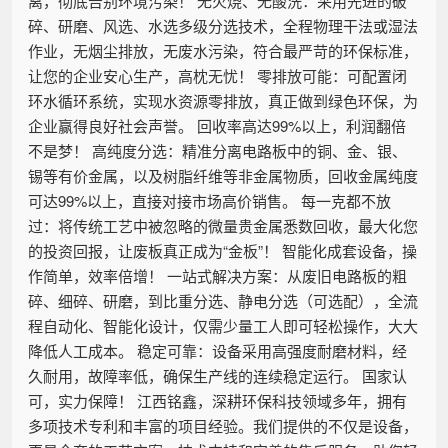
离，彻底告别环境污染！ 无火烧、无酸洗：采用先进的破
碎、研磨、风选、水选多级分选技术，全程物理干法或湿法
作业，无烟尘排放，无废水污染，符合最严苛的环保标准，
让您的企业安心生产，高枕无忧！ 零排放可能：可配置闭
环水循环系统，实现水资源零排放，真正做到绿色环保，为
企业赢得良好社会声誉。 回收率高达99%以上，利润翻倍
不是梦！ 高纯度分选：精准分离电路板中的铜、金、银、
锡等有价金属，以及树脂纤维等非金属物质，回收金属纯度
可达99%以上，直接对接市场高价销售。 每一克都不放
过：将传统工艺中被忽略的微量贵金属悉数回收，最大化您
的投资回报，让废板真正成为“金板”！ 智能化成套设备，操
作简单，效率倍增！ 一站式解决方案：从废旧电路板的粗
碎、细碎、研磨，到比重分选、静电分选（可选配），全流
程自动化、智能化设计，仅需少量工人即可轻松操作，大大
降低人工成本。 稳定可靠：设备采用高强度耐磨材料，经
久耐用，故障率低，确保生产线的连续稳定运行。 国家认
可，实力保障！ 江西铭鑫，深耕环保科技领域多年，拥有
多项技术专利和丰富的项目经验。我们提供的不仅是设备，