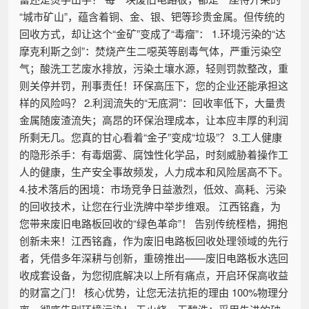
“城市矿山”，蕴含着铜、金、银、钯等珍贵金属。但传统的
回收方式，却让这个“金矿”变成了“毒瘤”： 1.环境污染的“达
摩克利斯之剑”：焚烧产生二噁英等剧毒气体，严重污染空
气；酸洗工艺废水排放，污染土壤水源，轻则罚款整改，重
则关停并罚，刑事责任！环保高压下，您的企业还能承担这
样的风险吗？ 2.利润流失的“无底洞”：回收率低下，大量贵
金属随废渣流失；高昂的环保治理成本，让本应丰厚的利润
所剩无几。您真的甘心看着“金子”变成“垃圾”？ 3.工人健康
的隐形杀手：有毒烟雾、腐蚀性化学品，时刻威胁着操作工
人的健康，生产安全事故频发，人力成本和风险居高不下。
4.技术落后的困境：市场竞争日益激烈，低效、高耗、污染
的回收技术，让您在行业洗牌中举步维艰。 江西铭鑫，为
您带来废旧电路板回收的“绿色革命”！ 告别传统桎梏，拥抱
创新未来！江西铭鑫，作为废旧电路板回收处理领域的先行
者，凭借多年深耕与创新，重磅推出——废旧电路板水选回
收成套设备，为您彻底解决以上所有痛点，开启环保高收益
的财富之门！ 核心优势，让您无法抗拒的理由 100%物理分