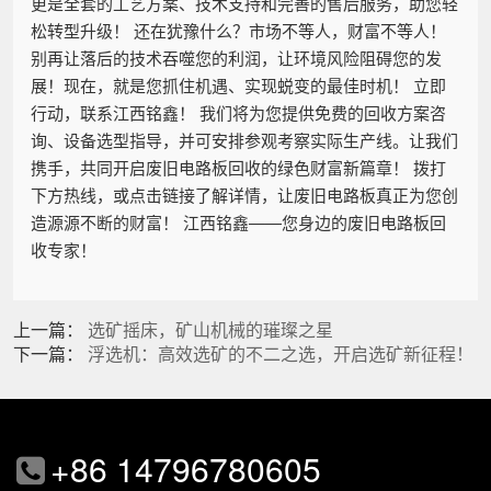
更是全套的工艺方案、技术支持和完善的售后服务，助您轻
松转型升级！ 还在犹豫什么？市场不等人，财富不等人！
别再让落后的技术吞噬您的利润，让环境风险阻碍您的发
展！现在，就是您抓住机遇、实现蜕变的最佳时机！ 立即
行动，联系江西铭鑫！ 我们将为您提供免费的回收方案咨
询、设备选型指导，并可安排参观考察实际生产线。让我们
携手，共同开启废旧电路板回收的绿色财富新篇章！ 拨打
下方热线，或点击链接了解详情，让废旧电路板真正为您创
造源源不断的财富！ 江西铭鑫——您身边的废旧电路板回
收专家！
上一篇：
选矿摇床，矿山机械的璀璨之星
下一篇：
浮选机：高效选矿的不二之选，开启选矿新征程！
+86 14796780605