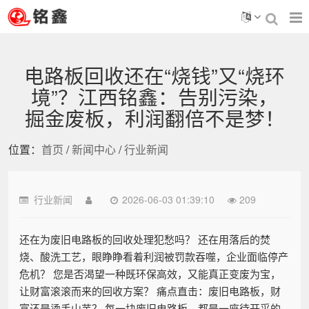
电路板回收还在“烧钱”又“烧环
境”？江西铭鑫：告别污染，
掘金废板，利润翻倍不是梦！
位置：
首页
/
新闻中心
/
行业新闻
行业新闻
2026-06-03 01:39:10
209
还在为废旧电路板的回收处理犯愁吗？ 还在用落后的焚
烧、酸洗工艺，眼睁睁看着利润被罚款吞噬，企业面临停产
危机？ 您是否渴望一种既环保高效，又能真正变废为宝，
让财富滚滚而来的回收方案？ 痛点直击：废旧电路板，财
富还是烫手山芋？ 每一块废旧电路板，都是一座待开采的