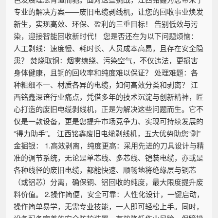
专业的解决方案——废旧电缆剥线机，让您的回收事业焕发
新生，实现高效、环保、盈利的三重目标！ 告别低效与污
染，迎接智能回收新时代！ 您是否还在为以下问题烦恼：
人工剥线：速度慢、耗时长、人员成本高昂，且存在安全隐
患？ 焚烧取铜：烟雾缭绕、污染空气，不仅违法，更损害
身体健康，且铜的回收率和纯度难以保证？ 处理难题：各
种粗细不一、材质各异的电缆，如何高效分类和剥离？ 江
西铭鑫深谙行业痛点，凭借多年的技术沉淀与创新精神，匠
心打造的废旧电缆剥线机，正是为解决这些问题而生。它不
仅是一款设备，更是您提升市场竞争力、实现可持续发展的
“得力助手”。 江西铭鑫废旧电缆剥线机，五大优势助您“剥”
金掘银： 1.高效剥离，纯度更高：采用先进的刀具设计与精
准的调节系统，无论是单芯线、多芯线、铠装电缆，亦或是
各种线径的废旧电缆，都能快速、顺畅地将绝缘层与铜芯
（或铝芯）分离，确保铜、铝回收的纯度，最大限度提升废
料价值。 2.操作简便，安全可靠：人性化设计，一键启动，
操作简单易学，无需专业技能，一人即可轻松上手。同时，