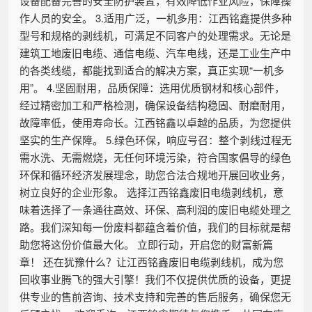
设备配备完善的安全防护装置，有效降低作业风险，保障操
作人员的安全。 3.适用广泛，一机多用：江西铭鑫提供多种
型号和规格的剥线机，可满足不同客户的处理需求。无论是
建筑工地废旧电缆、通信电缆、汽车电线，还是工业生产中
的各类线缆，都能找到适合的解决方案，真正实现“一机多
用”。 4.坚固耐用，品质保障：选用优质钢材和核心部件，
经过精密加工和严格检测，确保设备结构稳固、耐磨耐用，
故障率低，使用寿命长。江西铭鑫以卓越的品质，为您提供
坚实的生产保障。 5.绿色环保，响应号召：整个剥线过程无
需水洗、无需燃烧，无任何环境污染，符合国家倡导的绿色
环保和循环经济发展理念，助您合法合规地开展回收业务，
树立良好的企业形象。 选择江西铭鑫废旧电缆剥线机，意
味着选择了一条通往高效、环保、高利润的废旧电缆处理之
路。我们深知每一份废料都蕴含着价值，我们的目标就是帮
助您将这份价值最大化。 立即行动，开启您的财富新篇
章！ 还在犹豫什么？让江西铭鑫废旧电缆剥线机，成为您
回收事业腾飞的强大引擎！我们不仅提供优质的设备，更提
供专业的售前咨询、技术支持和完善的售后服务，确保您无