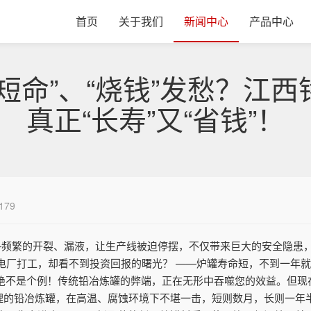
首页
关于我们
新闻中心
产品中心
短命”、“烧钱”发愁？江
真正“长寿”又“省钱”！
179
—频繁的开裂、漏液，让生产线被迫停摆，不仅带来巨大的安全隐患
电厂打工，却看不到投资回报的曙光？ ——炉罐寿命短，不到一年
您绝不是个例！传统铅冶炼罐的弊端，正在无形中吞噬您的效益。但现
不合理的铅冶炼罐，在高温、腐蚀环境下不堪一击，短则数月，长则一