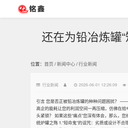
还在为铅冶炼罐“
位置：
首页
/
新闻中心
/
行业新闻
行业新闻
2026-06-01 12:26:09
引言 您是否正被铅冶炼罐的种种问题困扰？ —
高企的能耗让您的利润空间一再压缩，仿佛在给
头紧锁？ 如果这些“痛点”您深有体会，那么，
统炉罐之殇 1.“短命鬼”的诅咒：劣质或设计