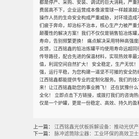
都是停产、采购、安装、调试的巨大消耗，严重拖
费居高不下，企业运营成本像滚雪球一样越滚越大
操作人员的生命安全构成严重威胁，对环境造成不
们疲于奔命，却治标不治本，核心生产力被严重分
颠覆性的解决方案！我们不仅仅是销售铅冶炼罐
寿命，告别频繁更换！ 痛点解决采用特种高强
反馈，江西铭鑫的铅冶炼罐平均使用寿命远超同行
传导路径，配合先进的保温材料，实现热效率最大
值，利润空间自然扩大！ 安全稳定，生产无忧
强，运行平稳，为您构建一道坚不可摧的安全防
江西铭鑫都能提供专业的定制化服务。我们的技
来！让江西铭鑫助您的事业腾飞！ 还在犹豫什么
全化！ 立即点击下方链接，或拨打我们的咨询
仅是一个炉罐，更是一份稳定、高效、持久的盈
上一篇：
江西铭鑫光伏板拆解设备：推动光伏产
下一篇：
脉冲滤筒除尘器：工业环保的高效卫士