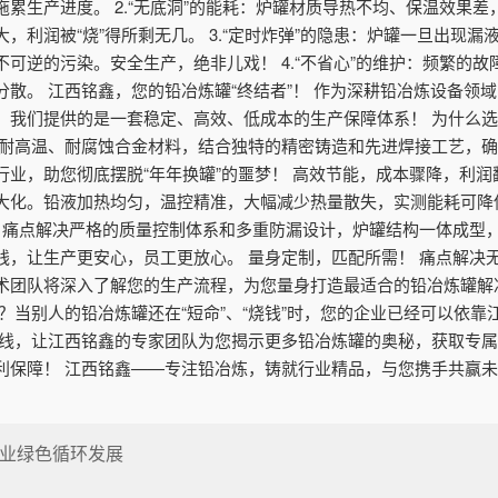
累生产进度。 2.“无底洞”的能耗：炉罐材质导热不均、保温效果
，利润被“烧”得所剩无几。 3.“定时炸弹”的隐患：炉罐一旦出现
可逆的污染。安全生产，绝非儿戏！ 4.“不省心”的维护：频繁的
散。 江西铭鑫，您的铅冶炼罐“终结者”！ 作为深耕铅冶炼设备领
，我们提供的是一套稳定、高效、低成本的生产保障体系！ 为什么选
度耐高温、耐腐蚀合金材料，结合独特的精密铸造和先进焊接工艺，
业，助您彻底摆脱“年年换罐”的噩梦！ 高效节能，成本骤降，利润
化。铅液加热均匀，温控精准，大幅减少热量散失，实测能耗可降低
！ 痛点解决严格的质量控制体系和多重防漏设计，炉罐结构一体成型
线，让生产更安心，员工更放心。 量身定制，匹配所需！ 痛点解决
术团队将深入了解您的生产流程，为您量身打造最适合的铅冶炼罐解
？当别人的铅冶炼罐还在“短命”、“烧钱”时，您的企业已经可以依
热线，让江西铭鑫的专家团队为您揭示更多铅冶炼罐的奥秘，获取专属
利保障！ 江西铭鑫——专注铅冶炼，铸就行业精品，与您携手共赢
业绿色循环发展