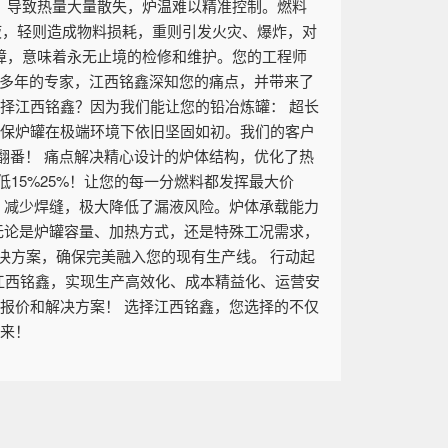
差，导致热量大量散失，炉温难以精准控制。燃料
漏液，轻则造成物料损耗，重则引发火灾、爆炸，对
故障，意味着永无止境的检修和维护。您的工程师
域多年的专家，江西铭鑫深知您的痛点，并带来了
择江西铭鑫？因为我们能让您的铅冶炼罐： 超长
确保炉罐在极端环境下依旧坚固如初。我们的客户
翻番！ 痛点解决精心设计的炉体结构，优化了热
15%25%！让您的每一分燃料都发挥最大价
，减少焊缝，极大降低了漏液风险。炉体承载能力
无论是炉罐容量、加热方式，还是特殊工况需求，
决方案，确保完美融入您的现有生产线。 行动起
靠江西铭鑫，实现生产高效化、成本精益化、运营安
报价和解决方案！ 选择江西铭鑫，您选择的不仅
未来！