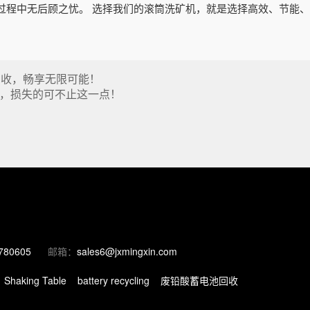
过程中无后顾之忧。 选择我们的滚筒洗矿机，就是选择高效、节能
回收，畅享无限可能！
，损失的可不止这一点！
780605
邮箱：
sales6@jxmingxin.com
Shaking Table
battery recycling
废铅酸蓄电池回收