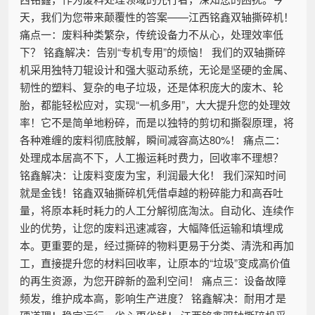
天，我们为您带来颠覆性的答案——江西铭鑫双轴撕碎机！
痛点一：废料种类繁杂，传统设备力不从心，处理效率低
下？ 铭鑫解决：告别“专机专用”的烦恼！ 我们的双轴撕碎
机采用独特刀辊设计和强大驱动系统，无论是坚硬的金属、
韧性的塑料、复杂的电子垃圾，还是体积庞大的废木、轮
胎，都能轻松应对，实现“一机多用”，大大提升您的处理效
率！它不是简单地粉碎，而是以独特的剪切和撕裂原理，将
各种难缠的废料彻底肢解，瞬间减容高达80%！ 痛点二：
处理成本居高不下，人工搬运耗时费力，回收率不理想？
铭鑫解决：让废料变废为宝，利润最大化！ 我们深知时间
就是金钱！铭鑫双轴撕碎机凭借卓越的粉碎能力和高吞吐
量，将原本耗时耗力的人工分解彻底淘汰。自动化、连续作
业的优势，让您的废料迅速减容，大幅降低运输和填埋成
本。更重要的是，经过撕碎的物料更易于分类、清洗和再加
工，直接提升您的材料回收率，让原本的“垃圾”变成高价值
的再生资源，为您开辟新的盈利空间！ 痛点三：设备故障
频发，维护成本高，影响生产进度？ 铭鑫解决：耐用才是