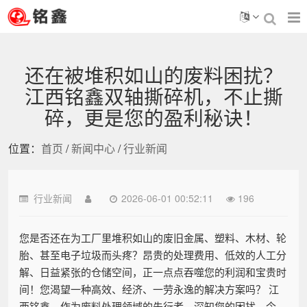
还在被堆积如山的废料困扰？
江西铭鑫双轴撕碎机，不止撕
碎，更是您的盈利秘诀！
位置：
首页
/
新闻中心
/
行业新闻
行业新闻
2026-06-01 00:52:11
196
您是否还在为工厂里堆积如山的废旧金属、塑料、木材、轮
胎、甚至电子垃圾而头疼？昂贵的处理费用、低效的人工分
解、日益紧张的仓储空间，正一点点吞噬您的利润和宝贵时
间！您渴望一种高效、经济、一劳永逸的解决方案吗？ 江
西铭鑫，作为废料处理领域的先行者，深知您的困扰。今