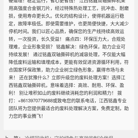
硬道理！稳定运行，省心更省钱！ 江西铭鑫双轴撕碎机采
用高强度合金钢刀片，经过特殊热处理工艺，抗冲击、耐磨
损，使用寿命更长久。优化的结构设计，使得机器运行稳
定，故障率极低。即使需要维护，也更简便快捷，大大减少
停机时间。我们以匠心品质，确保您的生产线持续高效运
转，一次投资，长久受益！ 痛点四：环保压力大，合规处
理难，企业形象受损？ 铭鑫解决：绿色环保，助力企业可
持续发展！ 通过铭鑫双轴撕碎机的减容处理，不仅能大幅
降低废料运输和填埋成本，更能有效促进资源循环利用，符
合国家环保政策，助力企业树立绿色形象，赢得市场与未
来！ 还在犹豫什么？立即升级您的废料处理方案！选择江
西铭鑫双轴撕碎机，意味着选择：高效、耐用、环保、盈
利！ 别让堆积如山的废料继续消耗您的利润和精力！ 拨
打：+8613970779688或致电您的联系电话，江西铭鑫专业
团队将为您提供最适合的废料处理解决方案，免费定制，助
力您的事业腾飞！