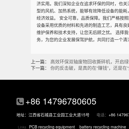
济实用。我们深知企业在追求环保的同时，也关
型的风机、加热系统，能够有效降低设备的能耗
经济效益。 安全可靠，品质保障。我们严格按
设备采用优质的材料和先进的制造工艺，具有良
维护保养和技术支持，让您无后顾之忧。 选择
务，为您的企业发展保驾护航，共同打造一个清
上一篇：
高效环保双轴废物回收撕碎机，开启绿
下一篇：
你的反击破，是真的在“赚钱”，还是在
+86 14796780605
地址：江西省石城县工业园工业大道15号
电话：
+86 14796
PCB recycling equipment
battery recycling machine
Links