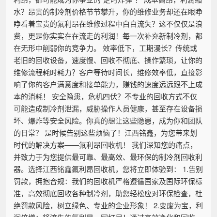
水？昂贵的制冷剂价格节节攀升，你的维修业务却还在眼睁
睁看着宝贵的氟利昂在维修过程中白白流失？这不仅仅是浪
费，更是你实实在在流走的利润！每一次补充新制冷剂，都
在无形中削弱你的竞争力。 效率低下，工期漫长？传统或
老旧的回收设备，速度慢、回收不彻底、操作繁琐，让你的
维修流程耗时耗力？客户等待时间长，维修效率低，直接影
响了你的客户满意度和接单能力，赚钱的速度远远跟不上成
本的消耗！ 安全隐患，危机四伏？不专业的回收方式不仅
可能造成制冷剂泄漏，威胁操作人员健康，甚至存在设备损
坏、爆炸等安全风险。你真的想让这些隐患，成为你和团队
的日常？ 是时候告别这些烦恼了！江西铭鑫，为您带来划
时代的解决方案——氟利昂回收机！ 我们深知您的痛点，
并致力于为您提供最可靠、最高效、最环保的制冷剂回收利
器。选择江西铭鑫氟利昂回收机，您将立即体验到： 1.告别
罚款，拥抱合规：我们的回收机严格遵循国家及国际环保标
准，高效彻底回收各种制冷剂，助您轻松应对环保检查，杜
绝罚款风险，树立绿色、专业的企业形象！ 2.变废为宝，利