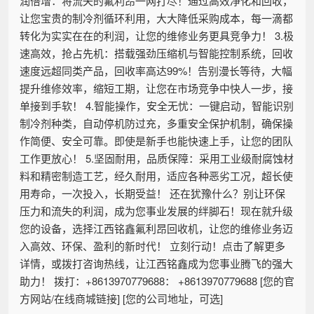
润倍增：将流失的氟利昂一网打尽！通过高效净化和回收，
让您宝贵的制冷剂循环利用，大大降低采购成本，每一滴都
转化为实实在在的利润，让您的维修业务更具竞争力！ 3.极
速高效，抢占先机：搭载强劲压缩机与智能控制系统，回收
速度远超同类产品，回收率高达99%！告别漫长等待，大幅
提升维修效率，缩短工期，让您在市场竞争中快人一步，接
单接到手软！ 4.智能操作，安全无忧：一键启动，智能识别
制冷剂种类，自动停机防过充，多重安全保护机制，确保操
作简便、安全可靠。即使是新手也能快速上手，让您的团队
工作更放心！ 5.坚固耐用，品质保障：采用工业级耐腐蚀材
料和精密制造工艺，经久耐用，适应各种恶劣工况，超长使
用寿命，一次投入，长期受益！ 还在犹豫什么？别让环保
压力和流失的利润，成为您事业发展的绊脚石！现在就升级
您的设备，选择江西铭鑫氟利昂回收机，让您的维修业务迈
入高效、环保、盈利的新时代！ 立刻行动！点击了解更多
详情，或拨打咨询热线，让江西铭鑫成为您事业腾飞的强大
助力！ 拨打：+8613970779688： +8613970779688 [您的官
方网站/在线商城链接] [您的公司地址，可选]