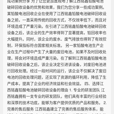
成功案例分享 为了让您更加直观地了解江西铭鑫铅酸电池
破碎回收设备的优势和效果，我们为您分享一些成功案例。
某铅酸电池回收企业在使用了江西铭鑫铅酸电池破碎回收设
备之前，一直采用传统的回收方式，不仅效率低下，而且对
环境造成了严重污染。在引进了江西铭鑫铅酸电池破碎回收
设备之后，该企业的生产效率得到了显著提高，铅回收率也
大幅提升。同时，该企业的废水、废气排放也得到了有效控
制，环保指标符合国家相关标准。 另一家铅酸电池生产企
业在生产过程中产生了大量的废旧电池，如果不及时回收处
理，将会对环境造成严重污染。在了解到江西铭鑫铅酸电池
破碎回收设备之后，该企业决定引进该设备，对废旧电池进
行回收处理。经过一段时间的运行，该企业不仅解决了废旧
电池的回收处理问题，还实现了资源的循环利用，降低了生
产成本，提高了企业的经济效益和社会效益。 四、选择江
西铭鑫铅酸电池破碎回收设备的理由 1. 专业的研发团队 江
西铭鑫拥有一支专业的研发团队，他们具有丰富的行业经验
和深厚的技术功底，能够为客户提供优质的产品和服务。 2.
完善的售后服务 江西铭鑫建立了完善的售后服务体系，能