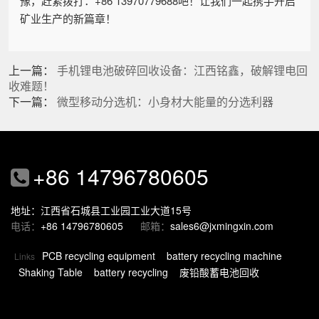
豫，赶紧拨打：+86 13970779688吧！让我们一起携手开启
矿业生产的新篇章！
上一篇：
手机锂电池破碎回收设备：江西铭鑫，破解锂电回
收难题！
下一篇：
微型移动分选机：小身材大能量的分选利器
+86 14796780605
地址：江西省石城县工业园工业大道15号
电话：
+86 14796780605
邮箱：
sales6@jxmingxin.com
PCB recycling equipment
battery recycling machine
Links
Shaking Table
battery recycling
废铅酸蓄电池回收