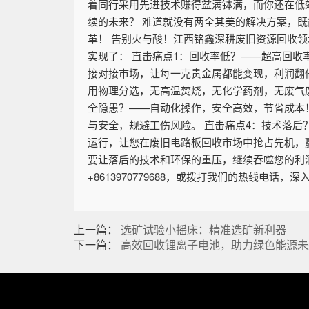
着同行采用先进技术赚得盆满钵满，而你还在低
续的未来？ 难道就没有两全其美的解决方案，
革！ 告别火与酸！江西铭鑫深耕废旧资源回收
实现了： 直击痛点1：回收率低？——超高回收
接对接市场，让每一克贵金属都能变现，利润翻倍
用物理分选，无高温焚烧，无化学药剂，无废气
全隐患？——自动化操作，安全高效，节省成本
与安全，规避工伤风险。 直击痛点4：技术落
运行，让您在废旧电路板回收市场中抢占先机，赢
要让落后的技术和环保的重压，继续吞噬您的利
+8613970779688，或拨打我们的热线电
上一篇：
选矿试验小摇床：精准选矿新利器
下一篇：
高效回收锂离子电池，助力绿色能源未