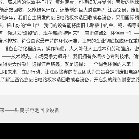
效、高风险的泥潭中挣扎？ 资源浪费，可持续发展受阻：宝贵的地
既能高效回收，又能绿色环保，还能创造巨大财富吗？ 江西铭鑫，废
领域多年，我们自主研发的废旧电路板水选回收成套设备，采用国际
率，挖出你的“金山”！ 我们的设备能将废旧电路板中的金、铜、锡等
！你过去“烧掉”的，现在都能“捞回来”！ 直击痛点2：环保重压？
废水排放。符合国家最严苛的环保标准，让您的企业彻底摆脱环保重压
！ 设备自动化程度高，操作简便，大大降低人工成本和劳动强度。
后？——技术领先，市场竞争力飙升！ 我们拥有多项核心专利技术，
得更大份额！ 选择江西铭鑫，就是选择： 一个绿色环保的未来！ 
润和未来！立即行动，让江西铭鑫的专业团队为您量身定制废旧电路
话，深入了解江西铭鑫废旧电路板水选回收成套设备，开启您的绿色财富之
来——锂离子电池回收设备