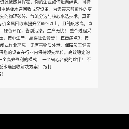
球资源被随意挥霍，你的企业如何迈向绿色、可持
旧电路板水选回收成套设备，为您带来颠覆性的变
领先的物理破碎、气流分选与核心水选技术，真正
有价金属回收率提升至99%以上，且纯度极高，直
——绿色环保，告别污染，生产无忧！ 整个过程采
，安心生产，赢得社会赞誉！ 直击痛点3：安
密闭式作业环境，无有害物质外泄，保障员工健康
确保您的设备在行业内保持领先地位。高效稳定的
一个高效盈利的模式！ 一个省心合规的伙伴！ 不
板水选回收解决方案！ 拨打：
路！