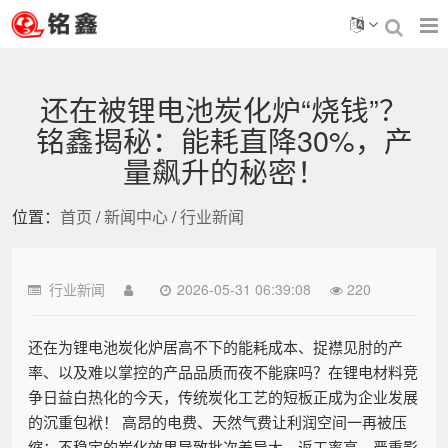
还在被锂电池炭化炉“烧钱”？
铭鑫揭秘：能耗直降30%，产
量飙升的秘密！
位置：
首页
/
新闻中心
/
行业新闻
行业新闻
2026-05-31 06:39:08
220
还在为锂电池炭化炉居高不下的能耗成本、捉襟见肘的产
率、以及难以掌控的产品品质而夜不能寐吗？在锂电材料竞
争日益白热化的今天，传统炭化工艺的短板正成为企业发展
的沉重包袱！ 高昂的电费、天然气费让利润空间一再被压
缩；不稳定的炭化效果导致批次差异大，返工率高，严重影