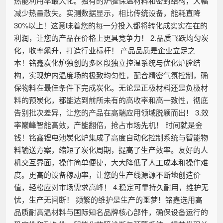
热能利用率最大化。独有的炉膛保温材料和密封结构，大幅
减少热量散失。实测数据显示，相比传统设备，能耗直降
30%以上！这意味着您的每一分投入都将转化成实实在在的
利润，让您的产品在价格上更具竞争力！ 2.品质飞跃均匀炭
化，收率飙升，打造行业标杆！ 产品品质是企业立足之
本！铭鑫炭化炉独创的多区段独立控温系统与优化炉膛结
构，实现炉内温度场的极致均匀性，配合精密气氛控制，确
保物料在最佳条件下完成炭化。无论是正极材料还是负极材
料的预炭化，都能达到前所未有的高收率和高一致性，彻底
告别批次差异，让您的产品在高端应用领域脱颖而出！ 3.效
率巅峰智能高效，产能翻倍，抢占市场先机！ 时间就是金
钱！铭鑫锂电池炭化炉集成了高度自动化控制系统与智能物
料输送方案，缩短了炭化周期，提高了生产效率。友好的人
机交互界面，操作简单便捷，大大降低了人工成本和操作难
度。更高的设备稼动率，让您的生产线源源不断地创造价
值，轻松应对市场需求高峰！ 4.稳定可靠持久耐用，维护无
忧，生产无间断！ 频繁的维护是生产的噩梦！铭鑫选用高
品质耐高温材料与国际知名品牌核心部件，确保设备运行的