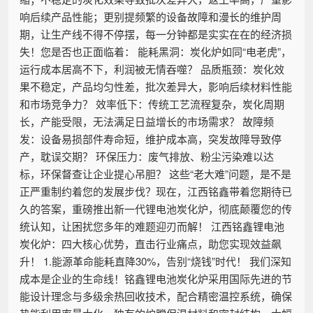
响后续产品性能；更别提频繁的设备故障和漫长的维护周
期，让生产线不得不停摆，每一分钟都是实实在在的经济损
失！您是否也正面临着： 能耗黑洞：炭化炉如同“电老虎”，
运行成本居高不下，利润被无情吞噬？ 品质瓶颈：炭化效
果不稳定，产品均匀性差，批次差异大，影响后续材料性能
和市场竞争力？ 效率低下：传统工艺流程复杂，炭化周期
长，产能受限，无法满足日益增长的市场需求？ 故障频
发：设备易损部件寿命短，维护成本高，突发故障导致停
产，耽误交期？ 环保压力：废气排放、粉尘污染难以达
标，环保督查让企业提心吊胆？ 这些“老大难”问题，是不是
正严重制约着您的发展步伐？现在，江西铭鑫带着您期待已
久的答案，重磅推出新一代锂电池炭化炉，彻底颠覆您的传
统认知，让困扰您多年的难题迎刃而解！ 江西铭鑫锂电池
炭化炉：四大核心优势，直击行业痛点，助您实现效益飙
升！ 1.能源革命能耗直降30%，告别“烧钱”时代！ 我们深知
成本是企业的生命线！铭鑫锂电池炭化炉采用国际先进的节
能设计理念与多级余热回收技术，配合精密温控系统，确保