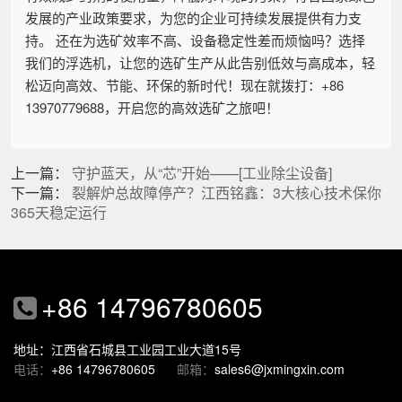
发展的产业政策要求，为您的企业可持续发展提供有力支
持。 还在为选矿效率不高、设备稳定性差而烦恼吗？选择
我们的浮选机，让您的选矿生产从此告别低效与高成本，轻
松迈向高效、节能、环保的新时代！现在就拨打：+86
13970779688，开启您的高效选矿之旅吧！
上一篇：
守护蓝天，从“芯”开始——[工业除尘设备]
下一篇：
裂解炉总故障停产？江西铭鑫：3大核心技术保你
365天稳定运行
+86 14796780605
地址：江西省石城县工业园工业大道15号
电话：
+86 14796780605
邮箱：
sales6@jxmingxin.com