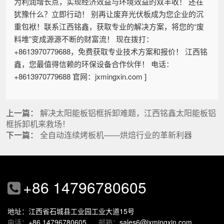
为利润增长点，实现经济效益与环境效益的双丰收！ 还在
犹豫什么？立即行动！ 别再让废弃光伏板成为您企业的沉
重包袱！联系江西铭鑫，获取专业的解决方案，将您的“废
料堆”变成源源不断的财富流！ 现在拨打：
+8613970779688，免费获取专业技术方案和报价！ 江西铭
鑫，您最值得信赖的环保设备合作伙伴！ 电话：
+8613970779688 官网：jxmingxin.com ]
上一篇：
解决太阳能板铝框拆卸难题，江西铭鑫太阳能板铝
框拆卸机来救场！
下一篇：
全自动连续烤板机——烘焙行业的革新利器
+86 14796780605
地址：江西省石城县工业园工业大道15号
电话：
+86 14796780605
邮箱：
sales6@jxmingxin.com