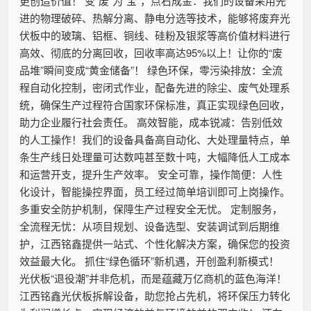
更创造价值！ 变“废”为“宝”，点石成金：我们的设备采用先
进的物理破碎、热解分离、静电分选等技术，能够将废弃光
伏板中的玻璃、铝框、铜线、硅粉及银浆等高价值材料进行
高效、彻底的分离回收，回收率高达95%以上！让你的“废
品堆”瞬间变成“黄金储备”！ 绿色环保，零污染排放：全流
程自动化控制，密闭式作业，配备先进的除尘、废气处理系
统，确保生产过程符合国家环保标准，真正实现绿色回收，
助力企业履行社会责任。 高效智能，成本锐减：告别低效
的人工操作！我们的设备具备高自动化、大处理量特点，单
条生产线日处理量可达数吨甚至数十吨，大幅降低人工成本
和运营开支，提升生产效率。 安全可靠，操作简便：人性
化设计，智能操控界面，员工经过简单培训即可上岗操作。
多重安全防护机制，保障生产过程安全无忧。 定制服务，
全流程无忧：从项目规划、设备选型、安装调试到后期维
护，江西铭鑫提供一站式、个性化解决方案，确保您的投资
效益最大化。 抓住“绿色循环”新机遇，开创盈利新模式！
光伏板“退役潮”并非危机，而是蕴藏万亿商机的蓝色海洋！
江西铭鑫光伏板拆解设备，助您抢占先机，将环保压力转化