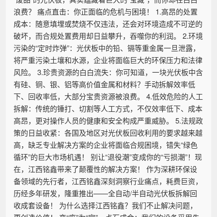
浪费？ 痛点直击：你正面临的危机与困境！ 1.高昂的处置
成本：随意填埋或焚烧不仅违法，还会对环境造成不可逆的
破坏，而合规处置费用却日益攀升，吞噬你的利润。 2.环境
污染的“定时炸弹”：光伏板中的铅、镉等重金属一旦泄露，
将严重污染土壤和水源，企业将面临巨大的环保压力和法律
风险。 3.珍贵资源的白白流失：你可知道，一块光伏板中含
有硅、铜、银、铝等高价值金属和材料？手动拆解效率低
下、回收率低，大部分宝贵资源被浪费。 4.低效危险的人工
拆解：传统的锤打、切割等人工方式，不仅效率低下、成本
高昂，更对操作人员的健康和安全构成严重威胁。 5.法规政
策的日益收紧：各国及地区对光伏板回收利用的要求越来越
高，缺乏专业解决方案的企业将面临合规困境，错失“绿色
循环”的巨大市场机遇！ 别让“退役潮”变成你的“亏损潮”！现
在，江西铭鑫带来了颠覆性的解决方案！ 作为深耕环保设
备领域的先行者，江西铭鑫深刻洞察行业痛点，耗费巨资，
历经多年研发，隆重推出——全自动/半自动光伏板拆解回
收成套设备！ 为什么选择江西铭鑫？我们不止解决问题，