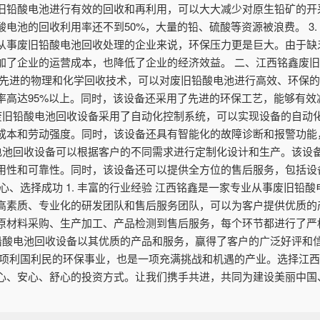
旧铅酸电池进行有效的回收和再利用，可以大大减少对原生铅矿的开
电池的回收利用率还不到50%，大量的铅、硫酸等资源被浪费。 3.
从事废旧铅酸电池回收处理的企业来说，环保压力更是巨大。由于缺
了企业的运营成本，也降低了企业的经济效益。 二、江西铭鑫废旧铅
了先进的物理和化学回收技术，可以对废旧铅酸电池进行高效、环保
率高达95%以上。同时，该设备还采用了先进的环保工艺，能够有效
铭鑫废旧铅酸电池回收设备采用了自动化控制系统，可以实现设备的自
成本和劳动强度。同时，该设备还具有智能化的故障诊断和报警功能
铅酸电池回收设备可以根据客户的不同需求进行定制化设计和生产。该
用性和可靠性。同时，该设备还可以提供全方位的售后服务，包括设
心、选择成功 1. 丰富的行业经验 江西铭鑫是一家专业从事废旧铅
素质、专业化的研发团队和售后服务团队，可以为客户提供优质的产品
原材料采购、生产加工、产品检测到售后服务，每个环节都进行了严
废旧铅酸电池回收设备以其优质的产品和服务，赢得了客户的广泛好评
一项利国利民的环保事业，也是一项充满挑战和机遇的产业。选择江
心、安心、舒心的投资方式。让我们携手共进，共同为建设美丽中国