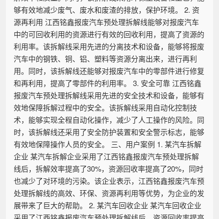
够有效地减少废气、废水和废渣的排放，保护环境。 2. 资
源再利用 江西铭鑫报废汽车预处理拆解线能够对报废汽车
中的可回收利用的资源进行有效的回收利用，提高了资源的
利用率。该拆解线采用先进的分离技术和设备，能够将报废
汽车中的钢铁、铜、铝、塑料等资源分离出来，进行再利
用。同时，该拆解线还能够对报废汽车中的零部件进行修复
和再利用，提高了零部件的利用率。 3. 安全可靠 江西铭鑫
报废汽车预处理拆解线采用先进的安全技术和设备，能够有
效地保障拆解过程中的安全。该拆解线采用自动化控制技
术，能够实现全程自动化操作，减少了人工操作的风险。同
时，该拆解线还采用了安全防护装置和安全警示标志，能够
有效地保障操作人员的安全。 三、用户案例 1. 某汽车拆解
企业 某汽车拆解企业采用了江西铭鑫报废汽车预处理拆解
线后，拆解效率提高了30%，资源回收率提高了20%，同时
也减少了对环境的污染。该企业表示，江西铭鑫报废汽车预
处理拆解线的高效、环保、资源再利用等优势，为企业的发
展带来了巨大的帮助。 2. 某汽车回收企业 某汽车回收企业
采用了江西铭鑫报废汽车预处理拆解线后，资源回收率提高