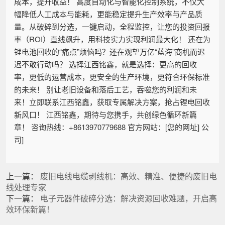
成本，提升收益！ 高度自动化与智能化控制系统，不仅大
幅降低人工成本与能耗，更能稳定提升生产效率与产品质
量。从破碎到分选，一键启动，全程监控，让您的投资回报
率（ROI）直线飙升，用科技实力实现利润最大化！ 还在为
锂电池回收的“痛点”烦恼吗？还在观望万亿“蓝海”商机而迟
迟不敢行动吗？ 选择江西铭鑫，就是选择：更高的回收
率，更低的运营成本，更安全的生产环境，更符合环保标准
的未来！ 别让老旧设备和落后工艺，吞噬您的利润和未
来！立即联系江西铭鑫，获取专属解决方案，抢占锂电回收
新风口！ 江西铭鑫，期待与您携手，共创绿色循环新篇
章！ 咨询热线：+8613970779688 官方网站：[您的网址] 公
司]
上一篇：
废旧电线电缆剥线机：高效、精准、便捷的废旧电
线处理专家
下一篇：
电子元器件破碎分选：解决资源回收难题，开启高
效环保新篇！