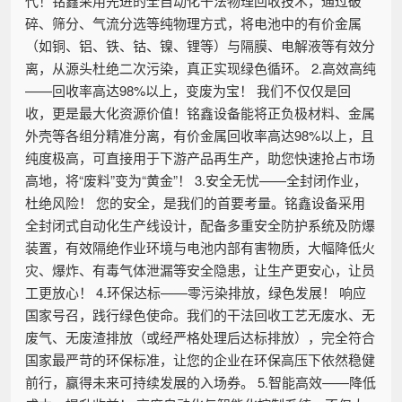
代！铭鑫采用先进的全自动化干法物理回收技术，通过破
碎、筛分、气流分选等纯物理方式，将电池中的有价金属
（如铜、铝、铁、钴、镍、锂等）与隔膜、电解液等有效分
离，从源头杜绝二次污染，真正实现绿色循环。 2.高效高纯
——回收率高达98%以上，变废为宝！ 我们不仅仅是回
收，更是最大化资源价值！铭鑫设备能将正负极材料、金属
外壳等各组分精准分离，有价金属回收率高达98%以上，且
纯度极高，可直接用于下游产品再生产，助您快速抢占市场
高地，将“废料”变为“黄金”！ 3.安全无忧——全封闭作业，
杜绝风险！ 您的安全，是我们的首要考量。铭鑫设备采用
全封闭式自动化生产线设计，配备多重安全防护系统及防爆
装置，有效隔绝作业环境与电池内部有害物质，大幅降低火
灾、爆炸、有毒气体泄漏等安全隐患，让生产更安心，让员
工更放心！ 4.环保达标——零污染排放，绿色发展！ 响应
国家号召，践行绿色使命。我们的干法回收工艺无废水、无
废气、无废渣排放（或经严格处理后达标排放），完全符合
国家最严苛的环保标准，让您的企业在环保高压下依然稳健
前行，赢得未来可持续发展的入场券。 5.智能高效——降低