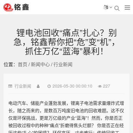
锂电池回收“痛点”扎心？别
急，铭鑫帮你把“危”变“机”，
抓住万亿“蓝海”暴利！
位置：
首页
/
新闻中心
/
行业新闻
行业新闻
2026-05-30 00:00:10
227
电动汽车、储能产业蓬勃发展，锂离子电池需求量爆炸式增
长，随之而来的，是数百万吨废旧电池的回收难题。这不仅
仅是环保挑战，更是万亿级的产业“蓝海”！然而，你是否正
被回收过程中的种种“痛点”折磨得焦头烂额？ 你是否正在经
历这些“扎心”的困境？ 环保高压，寸步难行：传统回收工