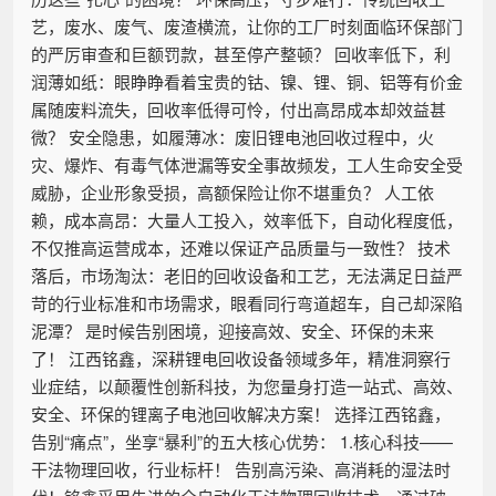
艺，废水、废气、废渣横流，让你的工厂时刻面临环保部门
的严厉审查和巨额罚款，甚至停产整顿？ 回收率低下，利
润薄如纸：眼睁睁看着宝贵的钴、镍、锂、铜、铝等有价金
属随废料流失，回收率低得可怜，付出高昂成本却效益甚
微？ 安全隐患，如履薄冰：废旧锂电池回收过程中，火
灾、爆炸、有毒气体泄漏等安全事故频发，工人生命安全受
威胁，企业形象受损，高额保险让你不堪重负？ 人工依
赖，成本高昂：大量人工投入，效率低下，自动化程度低，
不仅推高运营成本，还难以保证产品质量与一致性？ 技术
落后，市场淘汰：老旧的回收设备和工艺，无法满足日益严
苛的行业标准和市场需求，眼看同行弯道超车，自己却深陷
泥潭？ 是时候告别困境，迎接高效、安全、环保的未来
了！ 江西铭鑫，深耕锂电回收设备领域多年，精准洞察行
业症结，以颠覆性创新科技，为您量身打造一站式、高效、
安全、环保的锂离子电池回收解决方案！ 选择江西铭鑫，
告别“痛点”，坐享“暴利”的五大核心优势： 1.核心科技——
干法物理回收，行业标杆！ 告别高污染、高消耗的湿法时