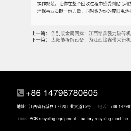
操作规范，让你在整个回收过程中感受到贴心和放心
环保事业贡献一份力量，同时也为你的废旧电池
上一篇：
告别废金属困扰：江西铭鑫强力破碎机
下一篇：
太阳能拆解设备：为江西铭鑫带来新机
+86 14796780605
地址：江西省石城县工业园工业大道15号
电话：
+86 14796
PCB recycling equipment
battery recycling machine
Links