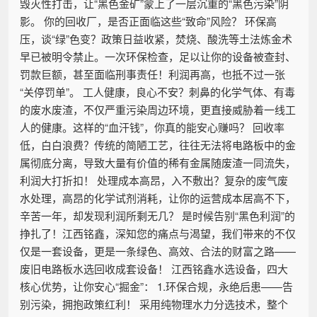
毁灭性打击，让“黑色金矿”蒙上了一层沉重的“黑色污染”阴
影。 你的回收厂，是否正面临这些“致命”风险？ 环保高
压，谈“绿”色变？政策日益收紧，焚烧、酸洗等土法炼金术
早已被明令禁止。一次环保检查，足以让你的设备被查封、
罚款巨额，甚至面临刑事责任！利润再高，也抵不过一张
“关停罚单”。 工人健康，良心不安？刺鼻的化学气体、有毒
的废水废渣，不仅严重污染周边环境，更直接威胁着一线工
人的健康。这样的“血汗钱”，你真的能安心赚吗？ 回收率
低，白白浪费？传统的简陋工艺，往往无法将电路板中的金
属彻底分离，导致大量有价值的稀有金属随废渣一同流失，
利润大打折扣！ 处理成本高昂，入不敷出？复杂的废气废
水处理，高昂的化学试剂消耗，让你的运营成本居高不下，
辛苦一年，却发现利润所剩无几？ 是时候告别“黑色利润”的
挣扎了！江西铭鑫，深知您的痛点与渴望，我们带来的不仅
仅是一套设备，更是一条绿色、高效、合法的财富之路——
废旧电路板水选回收成套设备！ 江西铭鑫水选设备，四大
核心优势，让你安心“掘金”： 1.环保合规，永绝后患——告
别污染，拥抱政策红利！ 采用纯物理水力分选技术，整个