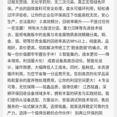
过程无焚烧、无化学药剂、无二次污染，真正实现绿色环
保。产出的固体废料可安全处理，废水可循环利用，轻松通
过环评验收，让你的企业在环保高压下也能高枕无忧，安心
生产，合法盈利！ 2.高效精分，回收率飙升——不放过任何
一克宝藏！ 特有水力旋流分选、重力沉降等先进技术组
合，能将电路板中的金属与非金属物质高效精确分离。铜、
金、银、钯等珍贵金属的回收率高达98%以上，纯度高，品
相好，卖价更高，彻底解决传统工艺“跑金跑银”的痛点，将
每一份价值都牢牢握在手中！ 3.智能集约，成本更优——降
本增效，利润最大化！ 成套设备高度自动化、智能化设
计，操作简便，大幅降低人工成本。同时，能耗低，水资源
循环利用，为您节省每一分运营开支。告别高昂的化学品采
购和复杂的废弃物处理费用，让你的利润空间更大！ 4.专业
可靠，无忧保障——铭鑫品质，值得信赖！ 江西铭鑫，深
耕环保回收设备领域多年，拥有丰富的研发与实践经验。我
们提供从设备选型、方案设计、安装调试到技术培训、售后
服务的一站式解决方案。选择铭鑫，就是选择稳定可靠的生
产力，选择一个值得信赖的合作伙伴！ 别再让环保的阴