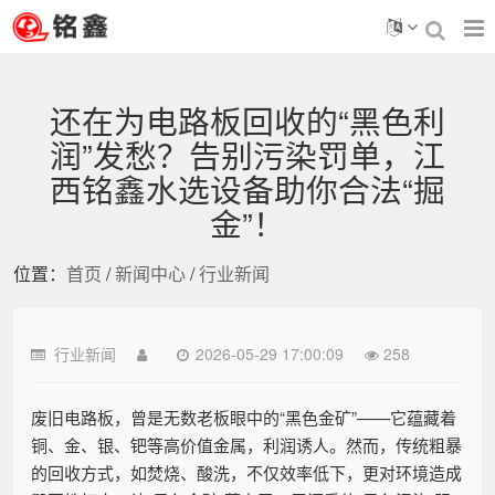
还在为电路板回收的“黑色利
润”发愁？告别污染罚单，江
西铭鑫水选设备助你合法“掘
金”！
位置：
首页
/
新闻中心
/
行业新闻
行业新闻
2026-05-29 17:00:09
258
废旧电路板，曾是无数老板眼中的“黑色金矿”——它蕴藏着
铜、金、银、钯等高价值金属，利润诱人。然而，传统粗暴
的回收方式，如焚烧、酸洗，不仅效率低下，更对环境造成