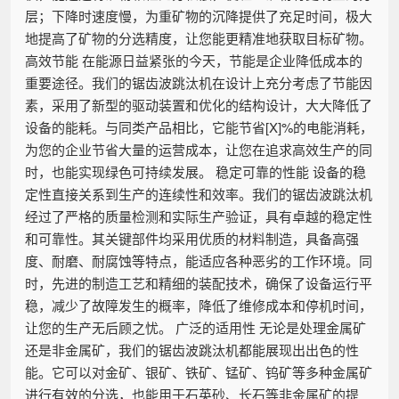
层；下降时速度慢，为重矿物的沉降提供了充足时间，极大
地提高了矿物的分选精度，让您能更精准地获取目标矿物。
高效节能 在能源日益紧张的今天，节能是企业降低成本的
重要途径。我们的锯齿波跳汰机在设计上充分考虑了节能因
素，采用了新型的驱动装置和优化的结构设计，大大降低了
设备的能耗。与同类产品相比，它能节省[X]%的电能消耗，
为您的企业节省大量的运营成本，让您在追求高效生产的同
时，也能实现绿色可持续发展。 稳定可靠的性能 设备的稳
定性直接关系到生产的连续性和效率。我们的锯齿波跳汰机
经过了严格的质量检测和实际生产验证，具有卓越的稳定性
和可靠性。其关键部件均采用优质的材料制造，具备高强
度、耐磨、耐腐蚀等特点，能适应各种恶劣的工作环境。同
时，先进的制造工艺和精细的装配技术，确保了设备运行平
稳，减少了故障发生的概率，降低了维修成本和停机时间，
让您的生产无后顾之忧。 广泛的适用性 无论是处理金属矿
还是非金属矿，我们的锯齿波跳汰机都能展现出出色的性
能。它可以对金矿、银矿、铁矿、锰矿、钨矿等多种金属矿
进行有效的分选，也能用于石英砂、长石等非金属矿的提