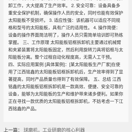
卸工作，大大提高了生产效率。 2. 安全可靠：设备具备多
重安全保护机制，确保操作人员的安全，同时也能有效保护
太阳能板不受损坏。 3. 适应性强：该机器可以适应不同规
格和型号的太阳能板，具有广泛的适用性。 4. 操作简便：
设备的操作界面简洁明了，操作人员只需简单培训即可熟练
掌握。 三、工作原理 太阳能板铝框拆卸机主要通过机械臂
和夹紧装置将太阳能板固定，然后利用旋转刀具将铝框与太
阳能板分离。整个过程自动化程度高，无需人工干预。
四、实际应用案例 [具体案例]：[某太阳能板生产厂家]在使
用了江西铭鑫的太阳能板铝框拆卸机后，生产效率得到了显
著提高，同时产品质量也得到了有效保障。 五、总结 江西
铭鑫的太阳能板铝框拆卸机是一款高效、便捷、安全可靠的
设备，能够为太阳能板的生产和维护带来诸多便利。如果你
正在寻找一款优质的太阳能板铝框拆卸机，不妨考虑一下江
西铭鑫的产品。
上一篇：
球磨机，工业研磨的核心利器