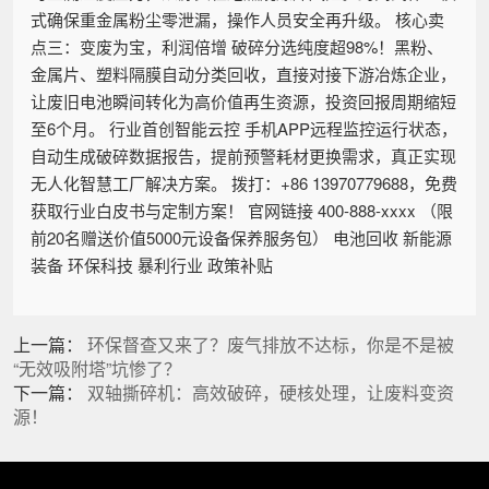
式确保重金属粉尘零泄漏，操作人员安全再升级。 核心卖
点三：变废为宝，利润倍增 破碎分选纯度超98%！黑粉、
金属片、塑料隔膜自动分类回收，直接对接下游冶炼企业，
让废旧电池瞬间转化为高价值再生资源，投资回报周期缩短
至6个月。 行业首创智能云控 手机APP远程监控运行状态，
自动生成破碎数据报告，提前预警耗材更换需求，真正实现
无人化智慧工厂解决方案。 拨打：+86 13970779688，免费
获取行业白皮书与定制方案！ 官网链接 400-888-xxxx （限
前20名赠送价值5000元设备保养服务包） 电池回收 新能源
装备 环保科技 暴利行业 政策补贴
上一篇：
环保督查又来了？废气排放不达标，你是不是被
“无效吸附塔”坑惨了？
下一篇：
双轴撕碎机：高效破碎，硬核处理，让废料变资
源！